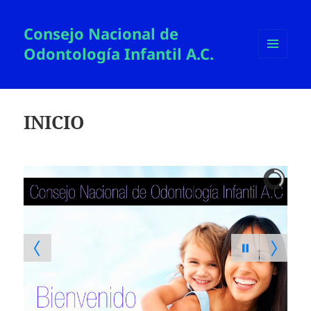
Consejo Nacional de
Odontología Infantil A.C.
MENÚ
Y
WIDGETS
INICIO